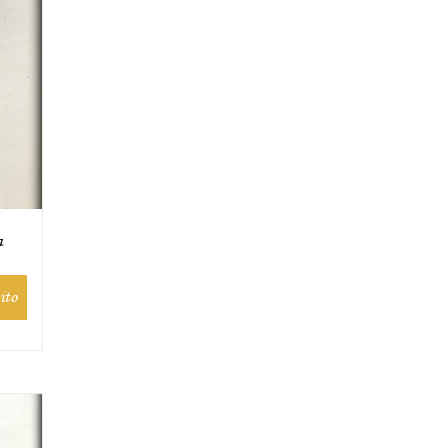
a
ito