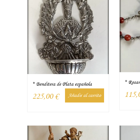
* Rosar
* Benditera de Plata española
115,
225,00
€
Añadir al carrito