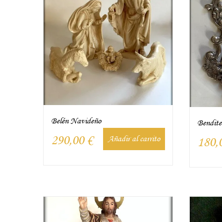
Belén Navideño
Bendite
290,00
€
Añadir al carrito
180,