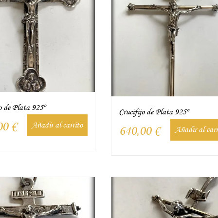
o de Plata 925º
Crucifijo de Plata 925º
00
€
Añadir al carrito
640,00
€
Añadir al carr