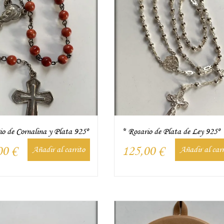
io de Cornalina y Plata 925º
* Rosario de Plata de Ley 925º
00
€
125,00
€
Añadir al carrito
Añadir al carr