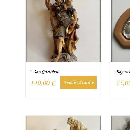
* San Cristóbal
Bajorre
140,00
€
75,0
Añadir al carrito