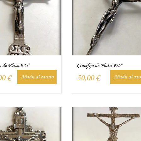
o de Plata 925º
Crucifijo de Plata 925º
00
€
50,00
€
Añadir al carrito
Añadir al carr