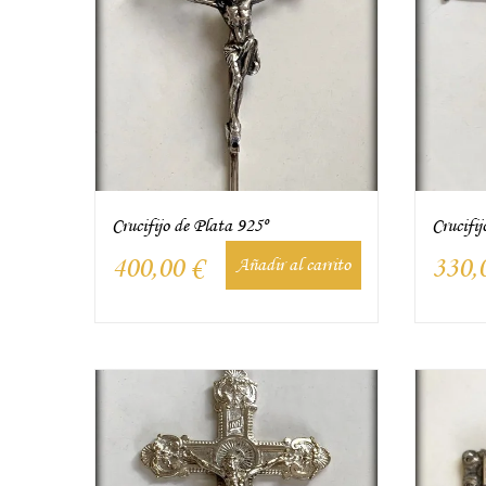
Crucifijo de Plata 925º
Crucifij
400,00
€
330,
Añadir al carrito