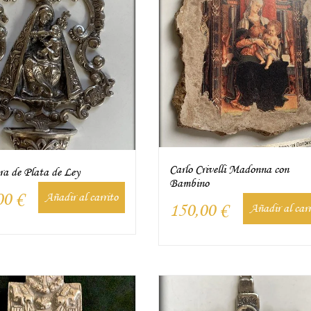
Carlo Crivelli Madonna con
ra de Plata de Ley
Bambino
00
€
Añadir al carrito
150,00
€
Añadir al carr