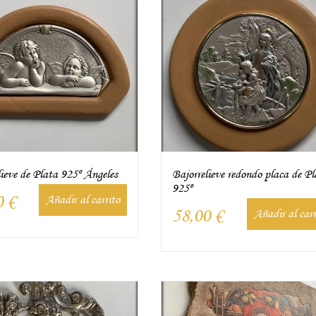
lieve de Plata 925º Ángeles
Bajorrelieve redondo placa de P
925º
0
€
Añadir al carrito
58,00
€
Añadir al carr