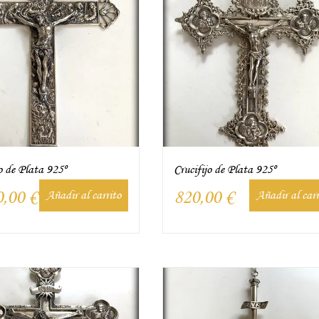
o de Plata 925º
Crucifijo de Plata 925º
0,00
€
820,00
€
Añadir al carrito
Añadir al carr