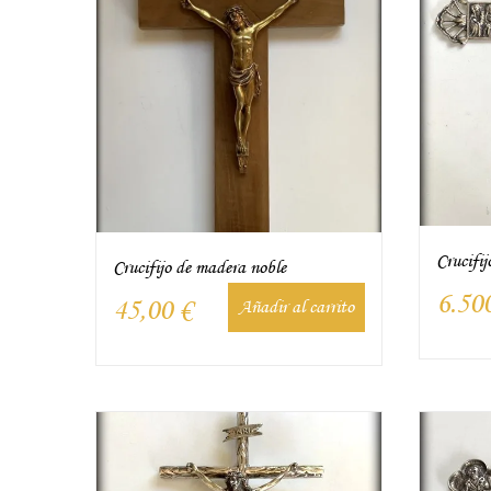
Crucifij
Crucifijo de madera noble
6.50
45,00
€
Añadir al carrito