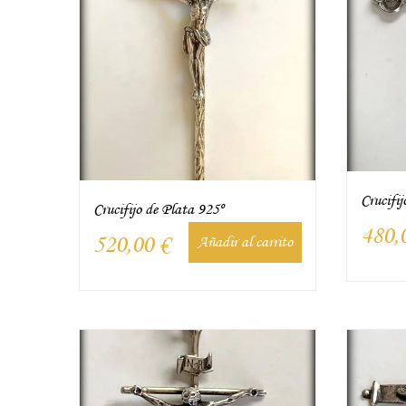
Crucifij
Crucifijo de Plata 925º
480,
520,00
€
Añadir al carrito