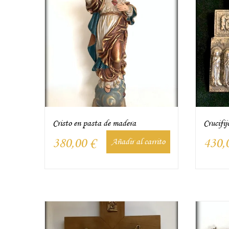
Cristo en pasta de madera
Crucifij
380,00
€
430,
Añadir al carrito