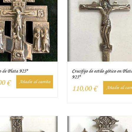
o de Plata 925º
Crucifijo de estilo gótico en Plat
925º
00
€
Añadir al carrito
110,00
€
Añadir al carr