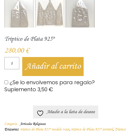
Tríptico de Plata 925º
280,00
€
Añadir al carrito
¿Se lo envolvemos para regalo?
Suplemento
3,50
€
Añadir a la lista de deseos
Categoría:
Artículos Religiosos
Etiquetas:
tríptico de Plata 925º modelo viaje
,
tríptico de Plata 925º portátil
,
Tríptico