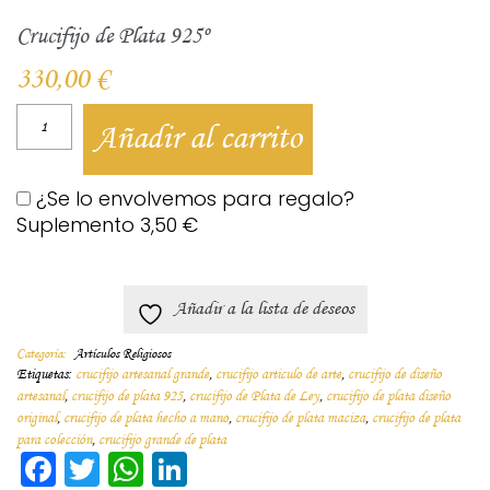
Crucifijo de Plata 925º
330,00
€
Añadir al carrito
¿Se lo envolvemos para regalo?
Suplemento
3,50
€
Añadir a la lista de deseos
Categoría:
Artículos Religiosos
Etiquetas:
crucifijo artesanal grande
,
crucifijo articulo de arte
,
crucifijo de diseño
artesanal
,
crucifijo de plata 925
,
crucifijo de Plata de Ley
,
crucifijo de plata diseño
original
,
crucifijo de plata hecho a mano
,
crucifijo de plata maciza
,
crucifijo de plata
para colección
,
crucifijo grande de plata
Facebook
Twitter
WhatsApp
LinkedIn