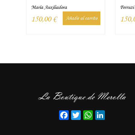
María Auxiliadora
Ferruzi
150,00
€
150,
Añadir al carrito
Facebook
Twitter
WhatsApp
LinkedI