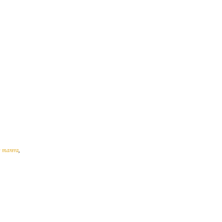
e marera
,