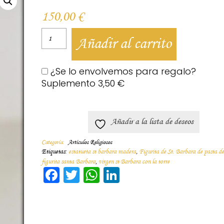
150,00
€
Añadir al carrito
¿Se lo envolvemos para regalo?
Suplemento
3,50
€
Añadir a la lista de deseos
Categoría:
Artículos Religiosos
Etiquetas:
estatueta st barbara madera
,
Figurita de St. Barbara de pasta d
figurita santa Barbara
,
virgen st Barbara con la torre
Facebook
Twitter
WhatsApp
LinkedIn