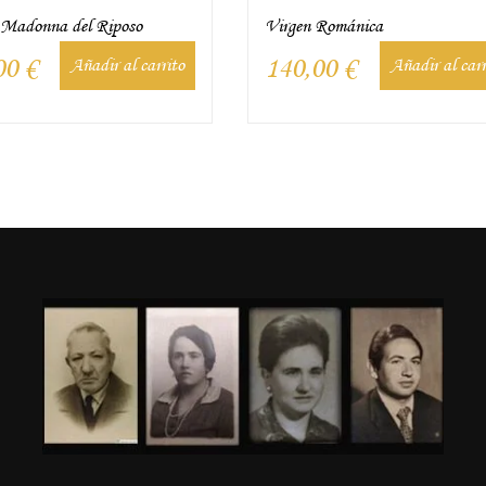
 Madonna del Riposo
Virgen Románica
00
€
140,00
€
Añadir al carrito
Añadir al carr
n