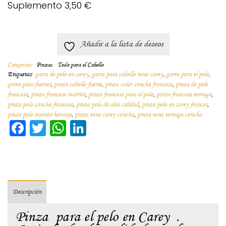
Suplemento
3,50
€
Añadir a la lista de deseos
Categorías:
Pinzas
,
Todo para el Cabello
Etiquetas:
garra de pelo en carey
,
garra para cabello tono carey
,
garra para el pelo
,
garra púas fuertes
,
pinza cabello fuerte
,
pinza color concha francesa
,
pinza de pelo
francesa
,
pinza francesa marrón
,
pinza francesa para el pelo
,
pinza francesa tortuga
,
pinza pelo concha francesa
,
pinza pelo de alta calidad
,
pinza pelo en carey frances
,
pinza pelo marrón havana
,
pinza tono carey concha
,
pinza tono tortuga concha
Facebook
Twitter
WhatsApp
LinkedIn
Descripción
Pinza para el pelo en Carey .