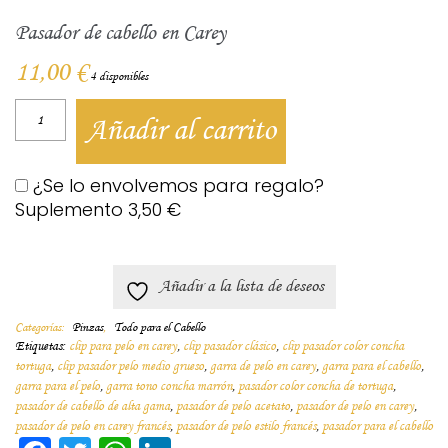
Pasador de cabello en Carey
11,00
€
4 disponibles
Añadir al carrito
¿Se lo envolvemos para regalo?
Suplemento
3,50
€
Añadir a la lista de deseos
Categorías:
Pinzas
,
Todo para el Cabello
Etiquetas:
clip para pelo en carey
,
clip pasador clásico
,
clip pasador color concha
tortuga
,
clip pasador pelo medio grueso
,
garra de pelo en carey
,
garra para el cabello
,
garra para el pelo
,
garra tono concha marrón
,
pasador color concha de tortuga
,
pasador de cabello de alta gama
,
pasador de pelo acetato
,
pasador de pelo en carey
,
pasador de pelo en carey francés
,
pasador de pelo estilo francés
,
pasador para el cabello