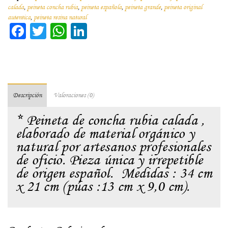
calada
,
peineta concha rubia
,
peineta española
,
peineta grande
,
peineta original
autentica
,
peineta resina natural
Facebook
Twitter
WhatsApp
LinkedIn
Descripción
Valoraciones (0)
* Peineta de concha rubia calada ,
elaborado de material orgánico y
natural por artesanos profesionales
de oficio. Pieza única y irrepetible
de origen español. Medidas : 34 cm
x 21 cm (púas :13 cm x 9,0 cm).