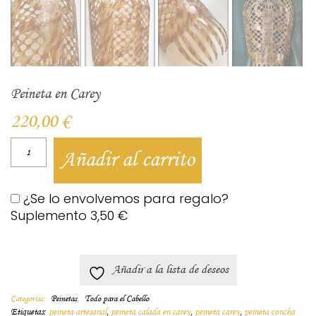
Peineta en Carey
220,00
€
Añadir al carrito
¿Se lo envolvemos para regalo?
Suplemento
3,50
€
Añadir a la lista de deseos
Categorías:
Peinetas
,
Todo para el Cabello
Etiquetas:
peineta artesanal
,
peineta calada en carey
,
peineta carey
,
peineta concha