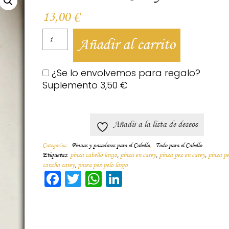
13,00
€
Añadir al carrito
¿Se lo envolvemos para regalo?
Suplemento
3,50
€
Añadir a la lista de deseos
Categorías:
Pinzas y pasadores para el Cabello
,
Todo para el Cabello
Etiquetas:
pinza cabello largo
,
pinza en carey
,
pinza pez en carey
,
pinza pe
concha carey
,
pinza pez pelo largo
Facebook
Twitter
WhatsApp
LinkedIn