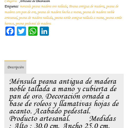
Categoría:
Artículos de Decoración
Etiquetas:
mensula peana madera oro tallada
,
Peana antigua de madera
,
peana de
madera con pan de oro
,
peana de madera hecha a mano
,
peana de madera noble
artesanal
,
peana de madera tallada
,
peana estilo antiguo tallada a mano
,
peana estilo
baroco
,
peana pedestal de madera
Facebook
Twitter
WhatsApp
LinkedIn
Descripción
Ménsula peana antigua de madera
noble tallada a mano y cubierta de
pan de oro. Decoración ornada a
base de roleos y llamativas hojas de
acanto. Acabado pedestal.
Producto artesanal. Medidas
: Alto : 30,0 cm, Ancho 25,0 cm,