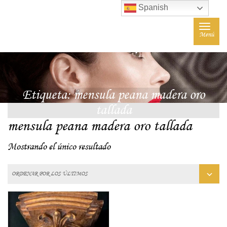
Spanish
Toggle
Menú
navigat
Etiqueta:
mensula peana madera oro
tallada
mensula peana madera oro tallada
Mostrando el único resultado