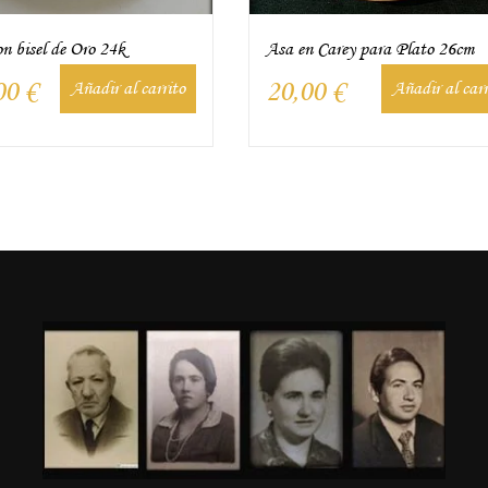
on bisel de Oro 24k
Asa en Carey para Plato 26cm
00
€
20,00
€
Añadir al carrito
Añadir al carr
n