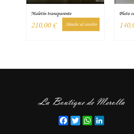
Maletín transparente
Plato c
210,00
€
140,
Añadir al carrito
Facebook
Twitter
WhatsApp
LinkedI