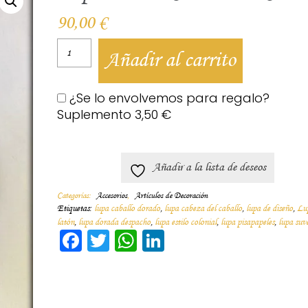
90,00
€
Añadir al carrito
¿Se lo envolvemos para regalo?
Suplemento
3,50
€
Añadir a la lista de deseos
Categorías:
Accesorios
,
Artículos de Decoración
Etiquetas:
lupa caballo dorado
,
lupa cabeza del caballo
,
lupa de diseño
,
Lu
latón
,
lupa dorada despacho
,
lupa estilo colonial
,
lupa pisapapeles
,
lupa suv
Facebook
Twitter
WhatsApp
LinkedIn