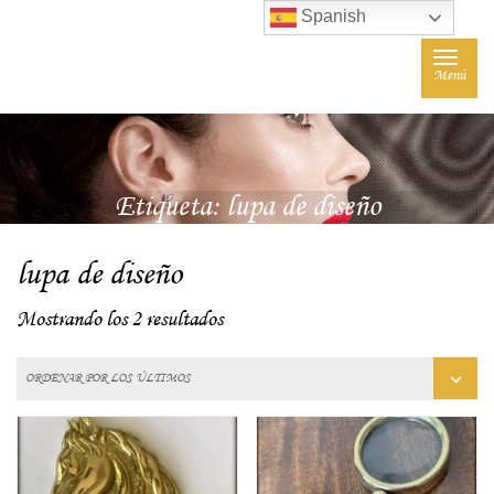
Spanish
Toggle
Menú
navigat
Etiqueta:
lupa de diseño
lupa de diseño
Mostrando los 2 resultados