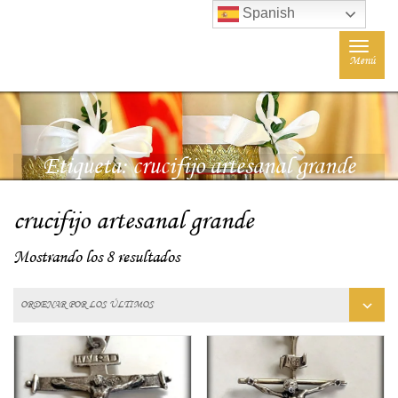
Spanish
Toggle
Menú
navigat
Etiqueta:
crucifijo artesanal grande
crucifijo artesanal grande
Mostrando los 8 resultados