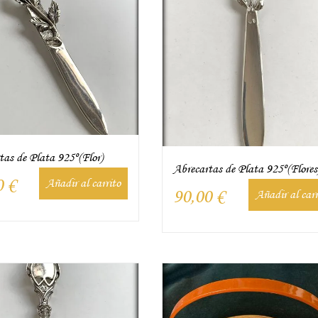
tas de Plata 925º(Flor)
Abrecartas de Plata 925º(Flores
0
€
Añadir al carrito
90,00
€
Añadir al carr