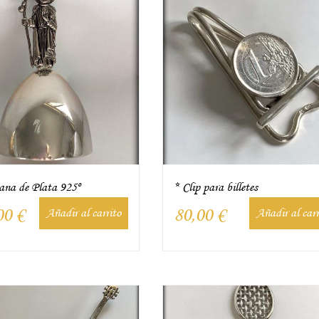
na de Plata 925º
* Clip para billetes
00
€
80,00
€
Añadir al carrito
Añadir al carr