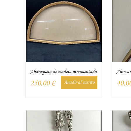
Abaniquera de madera ornamentada
Abrecart
250,00
€
40,0
Añadir al carrito