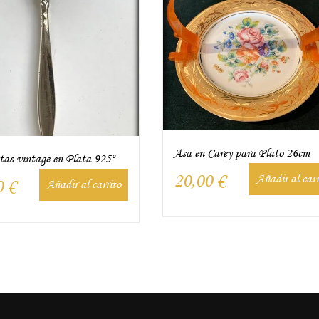
Asa en Carey para Plato 26cm
tas vintage en Plata 925º
20,00
€
Añadir al carr
0
€
Añadir al carrito