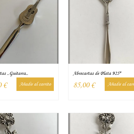
as ,,Guitarra,,
Abrecartas de Plata 925º
0
€
85,00
€
Añadir al carrito
Añadir al carr