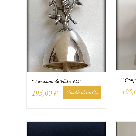
* Campa
* Campana de Plata 925º
195,
195,00
€
Añadir al carrito