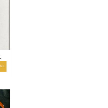
)
ito