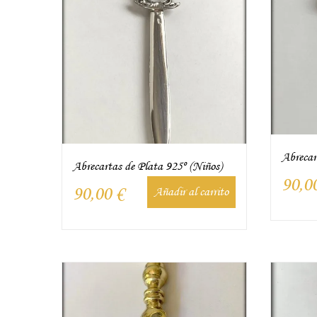
Abrecar
Abrecartas de Plata 925º (Niños)
90,0
90,00
€
Añadir al carrito