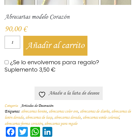
Abrecartas modelo Corazón
90,00
€
Añadir al carrito
¿Se lo envolvemos para regalo?
Suplemento
3,50
€
Añadir a la lista de deseos
Categoría:
Artículos de Decoración
Etiquetas:
abrecartas bonito
,
abrecartas color oro
,
abrecartas de diseño
,
abrecartas de
latón dorado
,
abrecartas de luxo
,
abrecartas dorado
,
abrecartas estilo colonial
,
abrecartas forma corazón
,
abrecartas para regalo
Facebook
Twitter
WhatsApp
LinkedIn