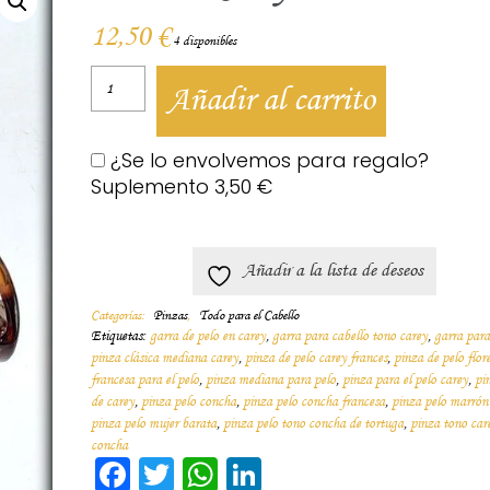
12,50
€
4 disponibles
Añadir al carrito
¿Se lo envolvemos para regalo?
Suplemento
3,50
€
Añadir a la lista de deseos
Categorías:
Pinzas
,
Todo para el Cabello
Etiquetas:
garra de pelo en carey
,
garra para cabello tono carey
,
garra para
pinza clásica mediana carey
,
pinza de pelo carey frances
,
pinza de pelo flore
francesa para el pelo
,
pinza mediana para pelo
,
pinza para el pelo carey
,
pi
de carey
,
pinza pelo concha
,
pinza pelo concha francesa
,
pinza pelo marrón
pinza pelo mujer barata
,
pinza pelo tono concha de tortuga
,
pinza tono car
concha
Facebook
Twitter
WhatsApp
LinkedIn