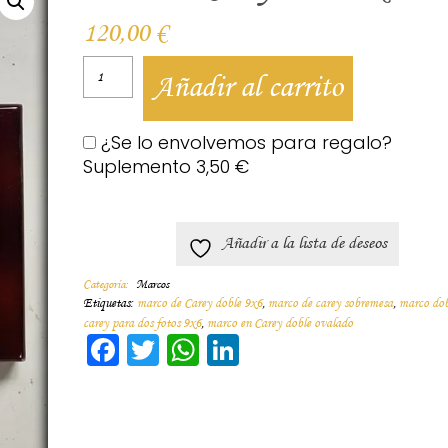
120,00
€
Añadir al carrito
¿Se lo envolvemos para regalo?
Suplemento
3,50
€
Añadir a la lista de deseos
Categoría:
Marcos
Etiquetas:
marco de Carey doble 9x6
,
marco de carey sobremesa
,
marco dob
carey para dos fotos 9x6
,
marco en Carey doble ovalado
Facebook
Twitter
WhatsApp
LinkedIn