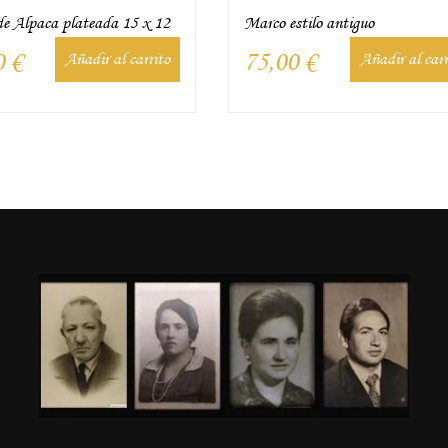
e Alpaca plateada 15 x 12
Marco estilo antiguo
0
€
75,00
€
Añadir al carrito
Añadir al carr
n