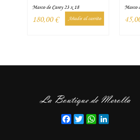
Marco de Carey 23 x 18
Marco d
180,00
€
45,0
Añadir al carrito
Facebook
Twitter
WhatsApp
LinkedI