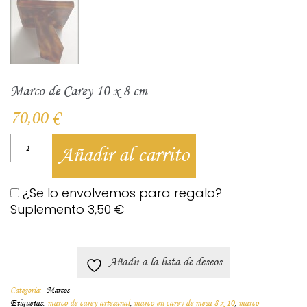
Marco de Carey 10 x 8 cm
70,00
€
Añadir al carrito
¿Se lo envolvemos para regalo?
Suplemento
3,50
€
Añadir a la lista de deseos
Categoría:
Marcos
Etiquetas:
marco de carey artesanal
,
marco en carey de mesa 8 x 10
,
marco