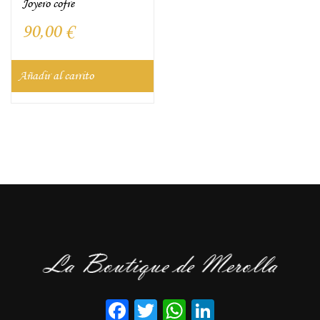
Joyero cofre
90,00
€
Añadir al carrito
Facebook
Twitter
WhatsApp
LinkedIn