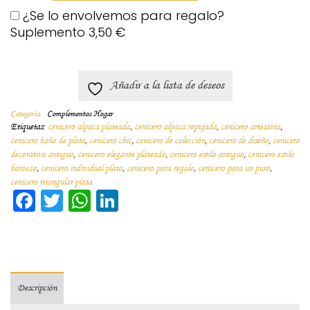
¿Se lo envolvemos para regalo?
Suplemento
3,50
€
Añadir a la lista de deseos
Categoría:
Complementos Hogar
Etiquetas:
cenicero alpaca plateada
,
cenicero alpaca repujada
,
cenicero artesanía
,
cenicero baño de plata
,
cenicero chic
,
cenicero de colección
,
cenicero de diseño
,
cenicero
decorativo antiguo
,
cenicero elegante plateado
,
cenicero estilo antiguo
,
cenicero estilo
barocco
,
cenicero individual plata
,
cenicero para regalo
,
cenicero para un puro
,
cenicero triangular plata
Facebook
Twitter
WhatsApp
LinkedIn
Descripción