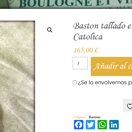
Baston tallado 
Catolica
165,00
€
Añadir al c
¿Se lo envolvemos 
Categoría:
Bastones
Facebook
Twitter
Whats
Lin