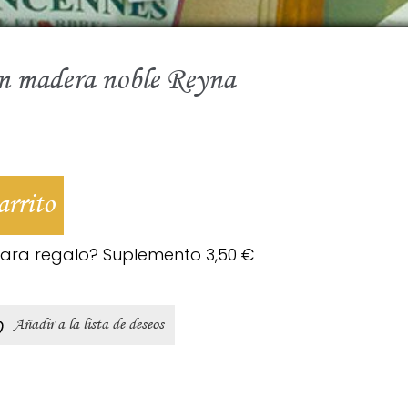
en madera noble Reyna
arrito
para regalo? Suplemento
3,50
€
Añadir a la lista de deseos
App
kedIn