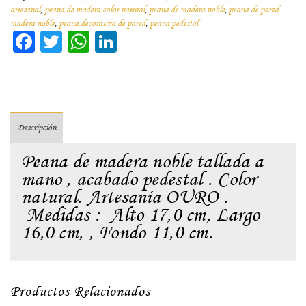
artesanal
,
peana de madera color natural
,
peana de madera noble
,
peana de pared
madera noble
,
peana decorativa de pared
,
peana pedestal
Facebook
Twitter
WhatsApp
LinkedIn
Descripción
Peana de madera noble tallada a
mano , acabado pedestal . Color
natural. Artesanía OURO .
Medidas : Alto 17,0 cm, Largo
16,0 cm, , Fondo 11,0 cm.
Productos Relacionados