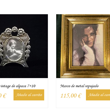
intage de alpaca 7×10
Marco de metal repujado
0
€
115,00
€
Añadir al carrito
Añadir al carr