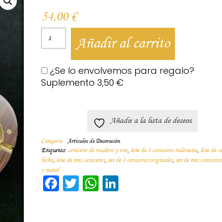
54,00
€
Añadir al carrito
¿Se lo envolvemos para regalo?
Suplemento
3,50
€
Añadir a la lista de deseos
Categoría:
Artículos de Decoración
Etiquetas:
cenicero de madera y oro
,
lote de 3 ceniceros indonesia
,
lote de c
boho
,
lote de tres ceniceros
,
set de 3 ceniceros originales
,
set de tres cenicero
y metal
Facebook
Twitter
WhatsApp
LinkedIn