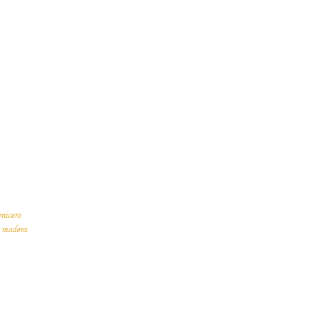
enicero
s madera