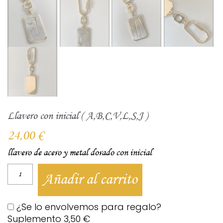
Llavero con inicial ( A,B,C,V,L,S,J )
24,00
€
llavero de acero y metal dorado con inicial
Añadir al carrito
¿Se lo envolvemos para regalo?
Suplemento
3,50
€