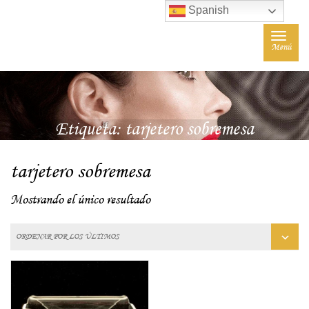
Spanish
Toggle
Menú
navigat
Etiqueta:
tarjetero sobremesa
tarjetero sobremesa
Mostrando el único resultado