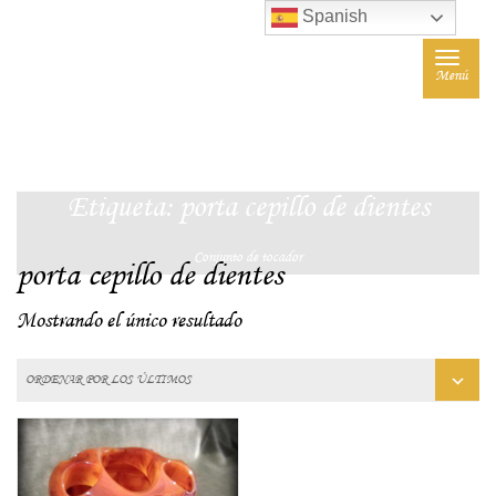
Spanish
Toggle
Menú
navigat
Etiqueta:
porta cepillo de dientes
Conjunto de tocador
porta cepillo de dientes
Mostrando el único resultado