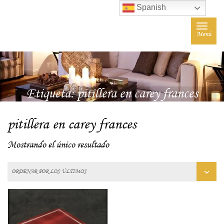
Spanish
Toggle
Menú
navigat
Etiqueta:
pitillera en carey frances
pitillera en carey frances
Mostrando el único resultado