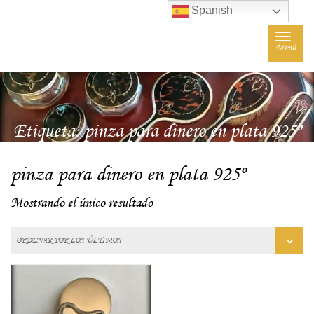
Spanish
Toggle
Menú
navigat
Etiqueta:
pinza para dinero en plata 925º
pinza para dinero en plata 925º
Mostrando el único resultado