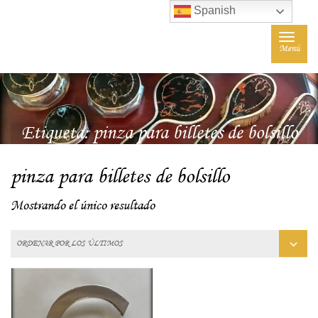
Spanish
Toggle
Menú
navigat
Etiqueta:
pinza para billetes de bolsillo
pinza para billetes de bolsillo
Mostrando el único resultado