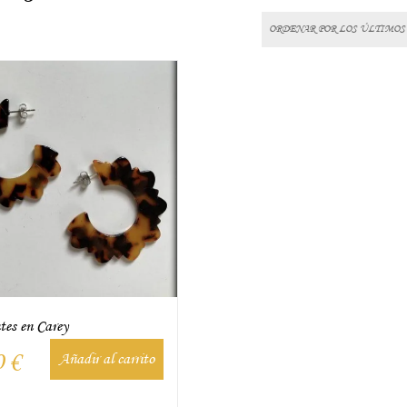
tes en Carey
0
€
Añadir al carrito