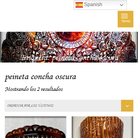
Spanish
Toggle
Menú
navigat
Etiqueta:
peineta concha oscura
peineta concha oscura
Mostrando los 2 resultados