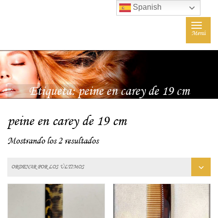
Spanish
Toggle
Menú
navigat
Etiqueta:
peine en carey de 19 cm
peine en carey de 19 cm
Mostrando los 2 resultados