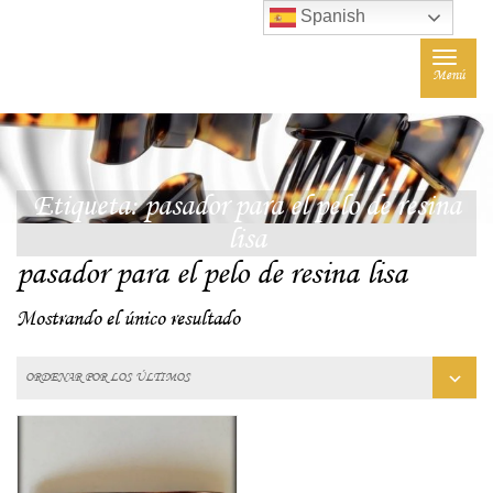
Spanish
Toggle
Menú
navigat
Etiqueta:
pasador para el pelo de resina
lisa
pasador para el pelo de resina lisa
Mostrando el único resultado