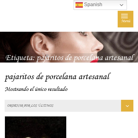
Spanish
Toggle
Menú
navigat
Etiqueta:
pajaritos de porcelana artesanal
pajaritos de porcelana artesanal
Mostrando el único resultado