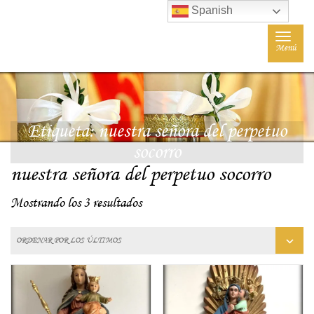
Spanish
Toggle
Menú
navigat
Etiqueta:
nuestra señora del perpetuo
socorro
nuestra señora del perpetuo socorro
Mostrando los 3 resultados