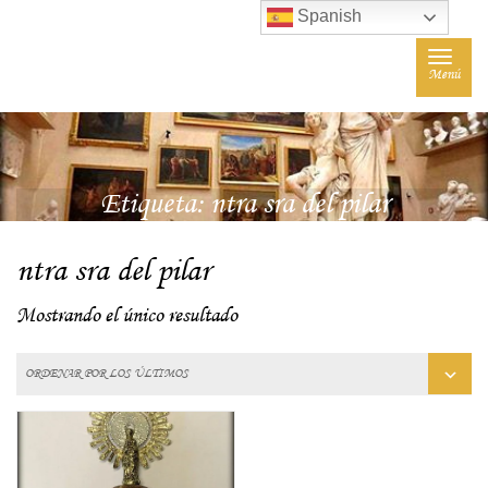
Spanish
Toggle
Menú
navigat
Etiqueta:
ntra sra del pilar
ntra sra del pilar
Mostrando el único resultado