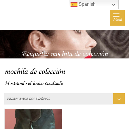
Spanish
Toggle
Menú
navigat
Etiqueta:
mochila de colección
mochila de colección
Mostrando el único resultado