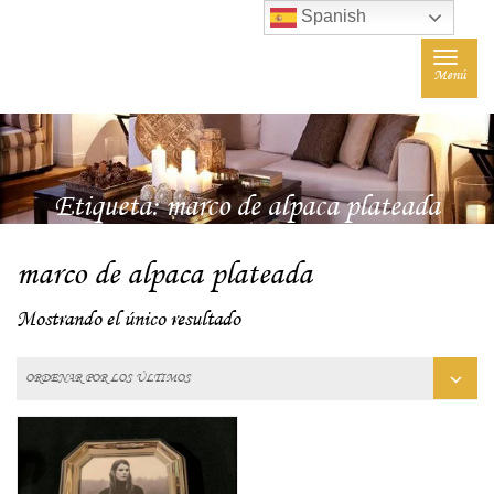
Spanish
Toggle
Menú
navigat
Etiqueta:
marco de alpaca plateada
marco de alpaca plateada
Mostrando el único resultado