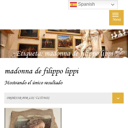
Spanish
Toggle
Menú
navigat
Etiqueta:
madonna de filippo lippi
madonna de filippo lippi
Mostrando el único resultado