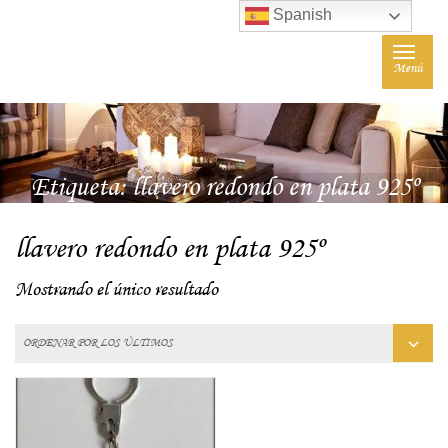
Spanish
Toggle
Menú
navigat
Etiqueta:
llavero redondo en plata 925º
llavero redondo en plata 925º
Mostrando el único resultado