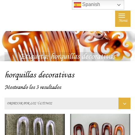
Spanish
Toggle
Menú
navigat
Etiqueta:
horquillas decorativas
horquillas decorativas
Mostrando los 3 resultados