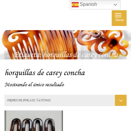
Spanish
Toggle
Menú
navigat
Etiqueta:
horquillas de carey concha
horquillas de carey concha
Mostrando el único resultado