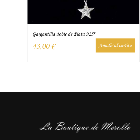
Gargantilla doble de Plata 925º
43,00
€
Añadir al carrito