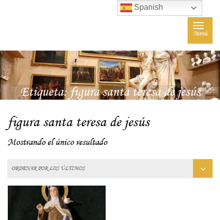
Spanish
Toggle
Menú
navigat
Etiqueta:
figura santa teresa de jesús
figura santa teresa de jesús
Mostrando el único resultado