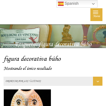
Spanish
Toggle
Menú
navigat
Etiqueta:
figura decorativa búho
figura decorativa búho
Mostrando el único resultado