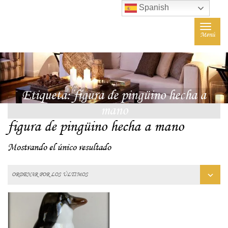
Spanish
Toggle
Menú
navigat
Etiqueta:
figura de pingüino hecha a
mano
figura de pingüino hecha a mano
Mostrando el único resultado