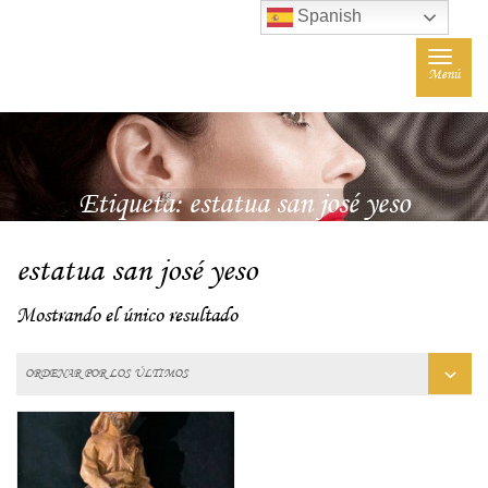
Spanish
Toggle
Menú
navigat
Etiqueta:
estatua san josé yeso
estatua san josé yeso
Mostrando el único resultado