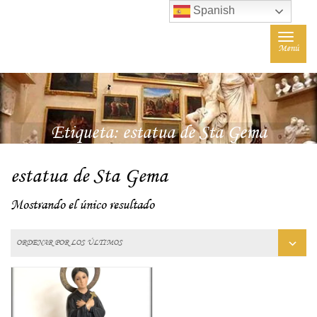
Spanish
Toggle
Menú
navigat
Etiqueta:
estatua de Sta Gema
estatua de Sta Gema
Mostrando el único resultado