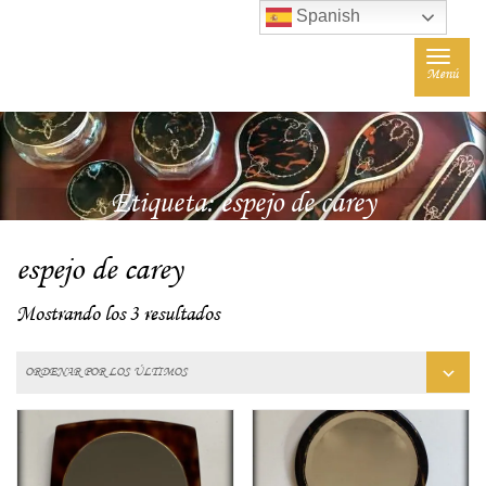
Spanish
Toggle
Menú
navigat
Etiqueta:
espejo de carey
espejo de carey
Mostrando los 3 resultados