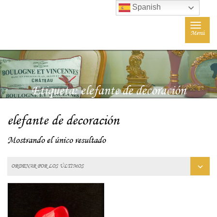
Spanish
Toggle
Menú
navigat
Etiqueta:
elefante de decoración
elefante de decoración
Mostrando el único resultado