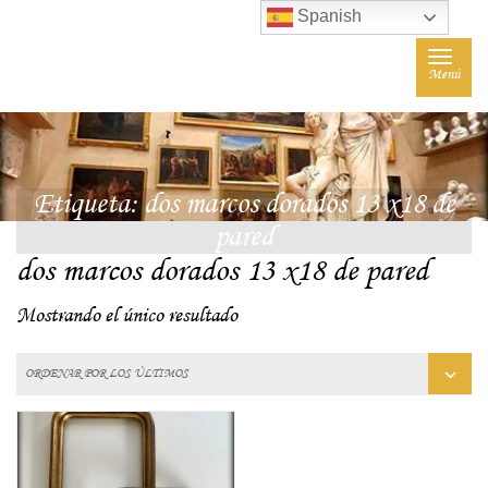
Spanish
Toggle
Menú
navigat
Etiqueta:
dos marcos dorados 13 x18 de
pared
dos marcos dorados 13 x18 de pared
Mostrando el único resultado